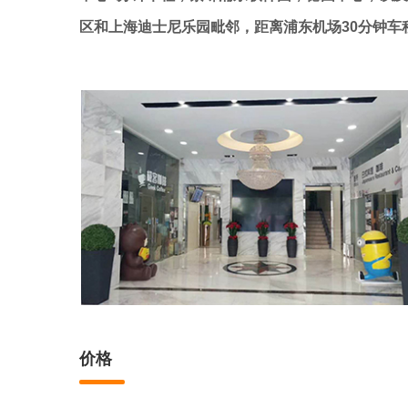
区和上海迪士尼乐园毗邻，距离浦东机场30分钟车
价格