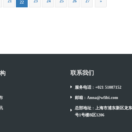
21
23
24
25
26
27
»
22
联系我们
构
服务电话 : +021 51087152
布
邮箱 : Anna@wfibi.com
讯
总部地址 : 上海市浦东新区龙东大
号1号楼B区1206