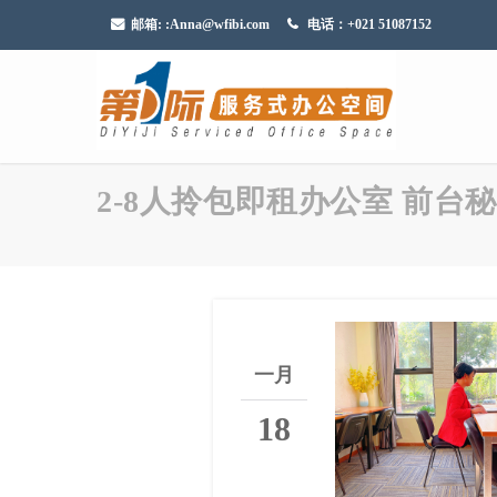
邮箱:
:Anna@wfibi.com
电话：+021 51087152
2-8人拎包即租办公室 前台秘
一月
18